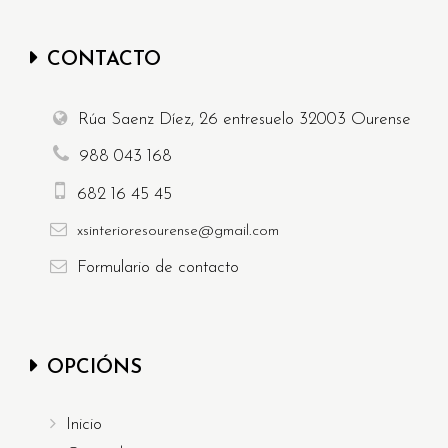
CONTACTO
Rúa Saenz Díez, 26 entresuelo
32003
Ourense
988 043 168
682 16 45 45
xsinterioresourense@gmail.com
Formulario
de contacto
OPCIÓNS
Inicio